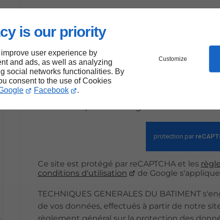
En soumettant ce formulaire, j'acce
cy is our priority
saisies soient exploitées dans le c
s
 improve user experience by
Customize
nt and ads, as well as analyzing
Envoy
ng social networks functionalities. By
you consent to the use of Cookies
Google
Facebook
.
*Ces champs sont obligatoires
Ce site est protégé par reCAPTCHA et les
règle
conditions d'utilisation
de Google s'applique
TECHNIQUES GENERALES DU BATIMENT s'engage 
de vos données, effectués à partir de notre sit
règlement général sur la protection des donnée