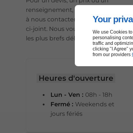
Pour un devis, un prix ou un
renseignement, nous vous invitons
Your priva
à nous contacter par le formulaire
ci-joint. Nous vous répondrons dan
We use Cookies to
les plus brefs délais.
personalising conte
traffic and optimizi
clicking "I Agree" 
from our providers
Heures d'ouverture
Lun - Ven :
08h - 18h
Fermé :
Weekends et
jours fériés