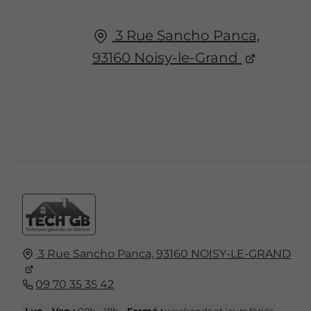
3 Rue Sancho Panca,
93160 Noisy-le-Grand
3 Rue Sancho Panca,
93160
NOISY-LE-GRAND
09 70 35 35 42
Lun - Ven :
08h - 18h
Fermé :
weekends et jours fériés