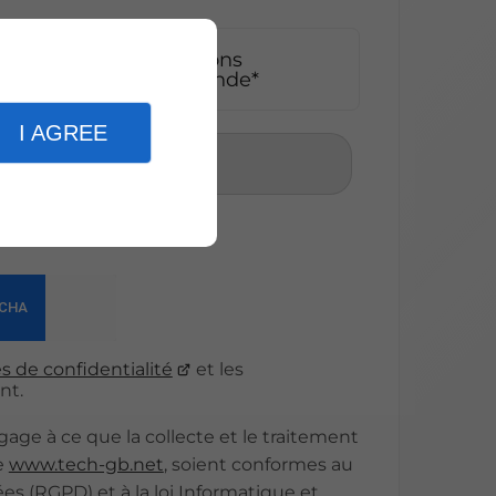
pte que les informations
adre strict de ma demande*
I AGREE
er
s de confidentialité
et les
nt.
à ce que la collecte et le traitement
e
www.tech-gb.net
, soient conformes au
s (RGPD) et à la loi Informatique et